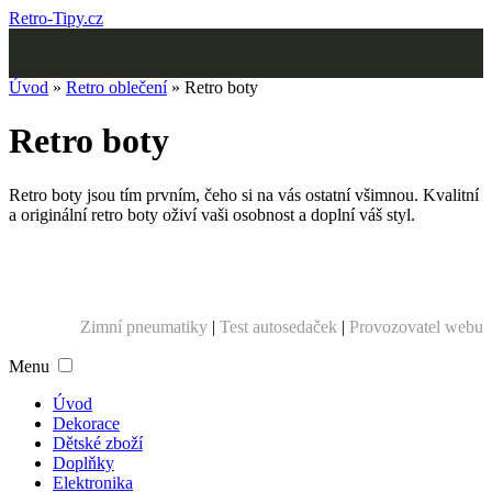
Retro-Tipy.cz
Úvod
»
Retro oblečení
» Retro boty
Retro boty
Retro boty jsou tím prvním, čeho si na vás ostatní všimnou. Kvalitní
a originální retro boty oživí vaši osobnost a doplní váš styl.
Zimní pneumatiky
|
Test autosedaček
|
Provozovatel webu
Menu
Úvod
Dekorace
Dětské zboží
Doplňky
Elektronika