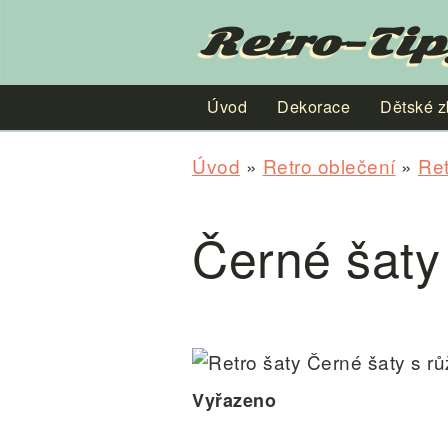
Retro-Tip
Úvod
Dekorace
Dětské z
Úvod
»
Retro oblečení
»
Ret
Černé šaty
Vyřazeno