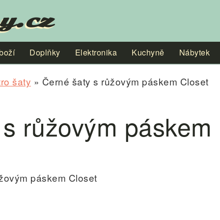
y.cz
boží
Doplňky
Elektronika
Kuchyně
Nábytek
ro šaty
» Černé šaty s růžovým páskem Closet
 s růžovým páskem 